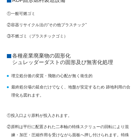
RDF固形燃料製造設備
①一般可燃ゴミ
②容器リサイクル法の“その他プラスチック”
③不燃ゴミ（プラスチックゴミ）
各種産業廃棄物の固形化

シュレッダーダストの固形及び無害化処理
埋立処分後の変質・飛散の心配が無く衛生的
最終処分場の延命だけでなく、地盤が安定するため 跡地利用の合
理化も図れます。
①投入口より原料が投入されます。
②原料は平行に配置された二本軸の特殊スクリューの回転により混
練・加圧・圧縮作用を受けながら面板へ押し付けられます。特殊