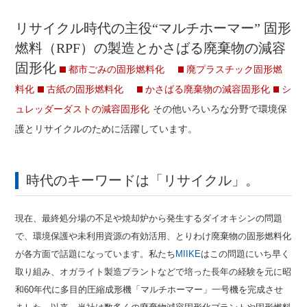
リサイクル時代の主役“マルチホーマー” 固形
燃料（RPF）の製造とかさばる廃棄物の減容
固形化
都市ごみの固形燃料化
廃プラスチック固形燃
料化
古紙の固形燃料化
かさばる廃棄物の減容固形化
シ
ュレッダーダストの減容固形化
その他いろいろな分野で環境保
護とリサイクルのために活躍しています。
時代のキーワードは「リサイクル」。
現在、最終処分場の不足や焼却炉から発生するダイオキシンの問題
で、環境保護や未利用資源の有効活用、とりわけ廃棄物の固形燃料化
が各方面で話題になっています。私たち
MIIKE
はこの問題にいち早く
取り組み、オガライト製造プラントなどで培った長年の経験を元に昭
和60年代に多目的圧縮成形機「マルチホーマー」一号機を完成させ