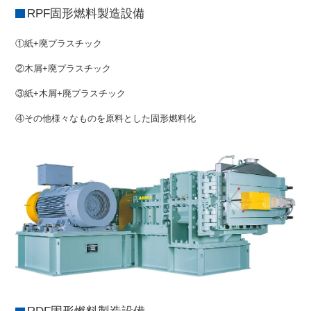
RPF固形燃料製造設備
①紙+廃プラスチック
②木屑+廃プラスチック
③紙+木屑+廃プラスチック
④その他様々なものを原料とした固形燃料化