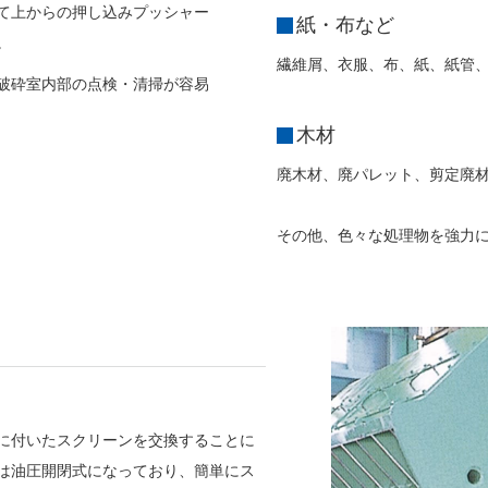
て上からの押し込みプッシャー
紙・布など
。
繊維屑、衣服、布、紙、紙管
破砕室内部の点検・清掃が容易
木材
廃木材、廃パレット、剪定廃材
その他、色々な処理物を強力
に付いたスクリーンを交換することに
は油圧開閉式になっており、簡単にス