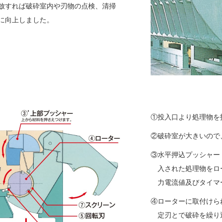
放すれば破砕室内や刃物の点検、清掃
に向上しました。
①投入口より処理物を
②破砕室が大きいので
③水平押込プッシャー
入された処理物をロ
力電流値及びタイマ
④ローターに取付けら
定刃とで破砕を繰り