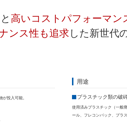
力
と
高いコストパフォーマン
ナンス性も追求
した新世代
用途
プラスチック類の破
物が投入可能。
使用済みプラスチック（一般
ール、フレコンバック、プラ
。