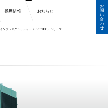
お
問
採用情報
お知らせ
い
合
わ
せ
インプレスクラッシャー（RPC/TPC）シリーズ