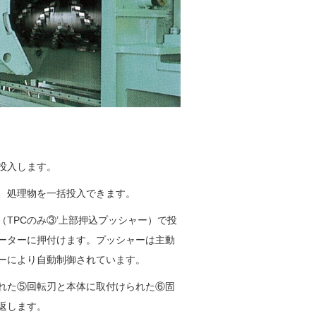
投入します。
、処理物を一括投入できます。
（TPCのみ③’上部押込プッシャー）で投
ーターに押付けます。プッシャーは主動
ーにより自動制御されています。
れた⑤回転刃と本体に取付けられた⑥固
返します。